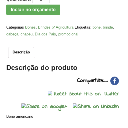
Incluir no orçamento
Categorias
Bonés
,
Brindes p/ Agricultura
Etiquetas:
boné
,
brinde
,
cabeça
,
chapéu
,
Dia dos Pais
,
promocional
Descrição
Descrição do produto
Compartilhe...
Boné americano